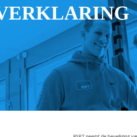
 VERKLARING
RSPT neemt de beveiliging v