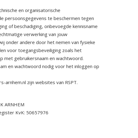
hnische en organisatorische
 de persoonsgegevens te beschermen tegen
iging of beschadiging, onbevoegde kennisname
echtmatige verwerking van jouw
ij onder andere door het nemen van fysieke
en voor toegangsbeveiliging zoals het
op met gebruikersnaam en wachtwoord.
aam en wachtwoord nodig voor het inloggen op
rs-arnhem.nl zijn websites van RSPT.
8 JK ARNHEM
register KvK: 50657976