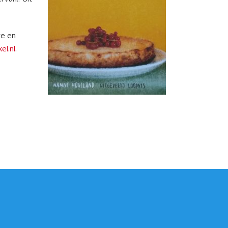
re en
el.nl
.