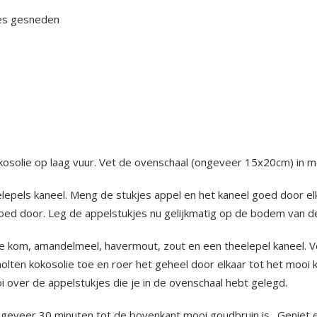
kjes gesneden
olie op laag vuur. Vet de ovenschaal (ongeveer 15x20cm) in met
epels kaneel. Meng de stukjes appel en het kaneel goed door elk
 goed door. Leg de appelstukjes nu gelijkmatig op de bodem van d
ege kom, amandelmeel, havermout, zout en een theelepel kaneel. 
lten kokosolie toe en roer het geheel door elkaar tot het mooi k
 over de appelstukjes die je in de ovenschaal hebt gelegd.
ngeveer 30 minuten tot de bovenkant mooi goudbruin is. Geniet er