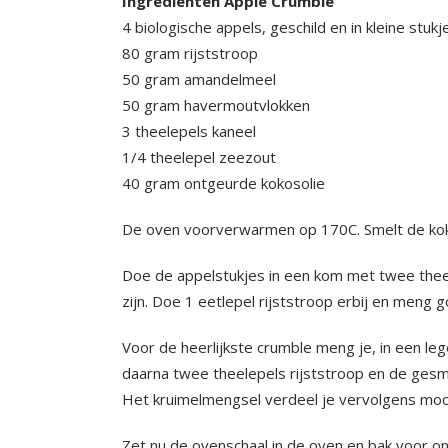
Ingrediënten Apple Crumble
4 biologische appels, geschild en in kleine stu
80 gram rijststroop
50 gram amandelmeel
50 gram havermoutvlokken
3 theelepels kaneel
1/4 theelepel zeezout
40 gram ontgeurde kokosolie
De oven voorverwarmen op 170C. Smelt de kokos
Doe de appelstukjes in een kom met twee theel
zijn. Doe 1 eetlepel rijststroop erbij en meng
Voor de heerlijkste crumble meng je, in een l
daarna twee theelepels rijststroop en de gesmo
Het kruimelmengsel verdeel je vervolgens mooi
Zet nu de ovenschaal in de oven en bak voor o