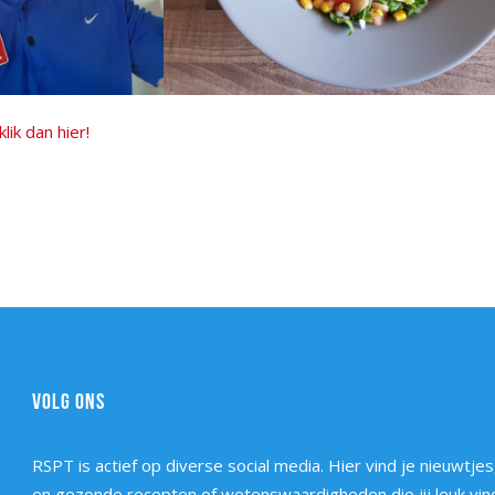
klik dan hier!
VOLG ONS
RSPT is actief op diverse social media. Hier vind je nieuwtjes,
en gezonde recepten of wetenswaardigheden die jij leuk vind