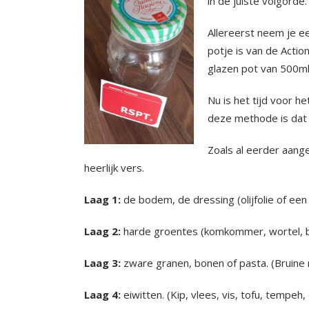
in de juiste volgorde.
Allereerst neem je ee
potje is van de Actio
glazen pot van 500ml l
Nu is het tijd voor h
deze methode is dat j
Zoals al eerder aange
heerlijk vers.
Laag 1:
de bodem, de dressing (olijfolie of ee
Laag 2:
harde groentes (komkommer, wortel, blee
Laag 3:
zware granen, bonen of pasta. (Bruine ri
Laag 4:
eiwitten. (Kip, vlees, vis, tofu, tempeh, 