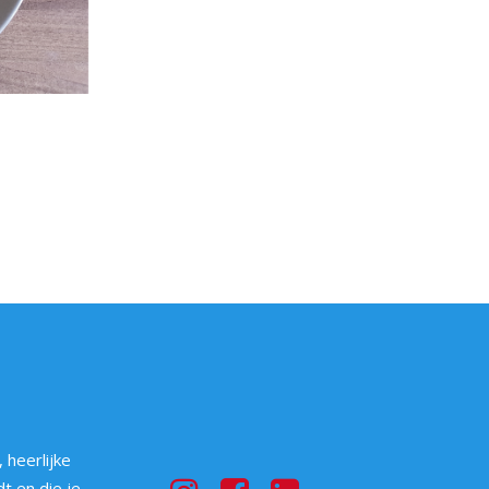
 heerlijke
t en die je