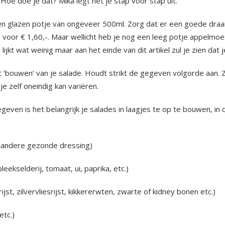
 Hoe doe je dat? Mika legt het je stap voor stap uit.
n glazen potje van ongeveer 500ml. Zorg dat er een goede draaido
n voor € 1,60,-. Maar wellicht heb je nog een leeg potje appelmoe
ijkt wat weinig maar aan het einde van dit artikel zul je zien dat je
et ‘bouwen’ van je salade. Houdt strikt de gegeven volgorde aan. Zo
e zelf oneindig kan variëren.
geven is het belangrijk je salades in laagjes te op te bouwen, in 
n andere gezonde dressing)
kselderij, tomaat, ui, paprika, etc.)
jst, zilvervliesrijst, kikkererwten, zwarte of kidney bonen etc.)
etc.)