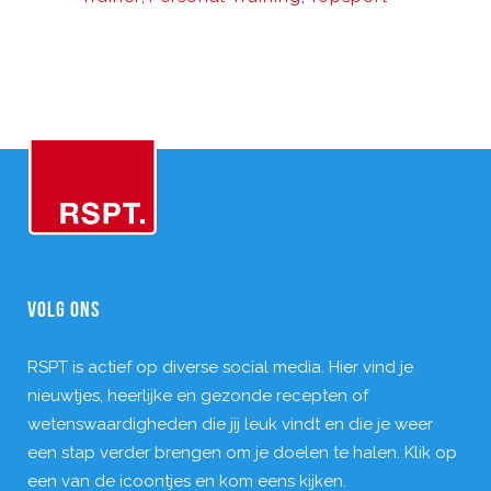
VOLG ONS
RSPT is actief op diverse social media. Hier vind je
nieuwtjes, heerlijke en gezonde recepten of
wetenswaardigheden die jij leuk vindt en die je weer
een stap verder brengen om je doelen te halen. Klik op
een van de icoontjes en kom eens kijken.