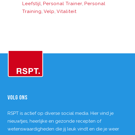
Leefstijl
,
Personal Trainer
,
Personal
Training
,
Velp
,
Vitaliteit
VOLG ONS
RSPT is actief op diverse social media. Hier vind je
nieuwtjes, heerlijke en gezonde recepten of
wetenswaardigheden die jij leuk vindt en die je weer