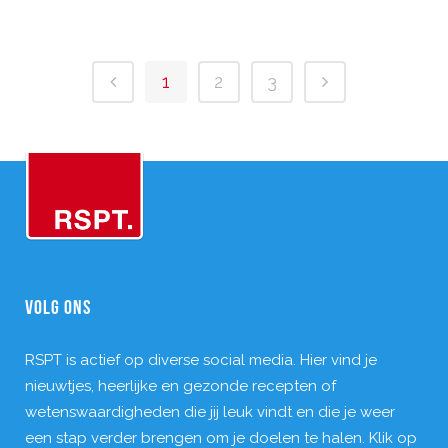
1
2
3
VOLG ONS
RSPT is actief op diverse social media. Hier vind je
nieuwtjes, heerlijke en gezonde recepten of
wetenswaardigheden die jij leuk vindt en die je weer
een stap verder brengen om je doelen te halen. Klik op