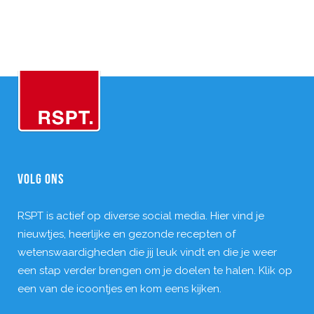
VOLG ONS
RSPT is actief op diverse social media. Hier vind je
nieuwtjes, heerlijke en gezonde recepten of
wetenswaardigheden die jij leuk vindt en die je weer
een stap verder brengen om je doelen te halen. Klik op
een van de icoontjes en kom eens kijken.